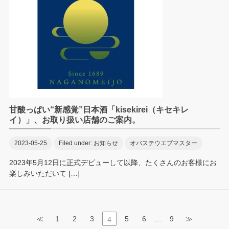
甘酸っぱい“新感覚”日本酒「kisekirei（キセキレ
イ）」、お取り扱い店舗のご案内。
2023-05-25
Filed under:
お知らせ
オバステウエブマスター
2023年5月12日に正式デビューして以降、たくさんのお客様にお
楽しみいただいて […]
…
≪
1
2
3
5
6
9
≫
4