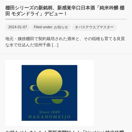
棚田シリーズの新銘柄、新感覚辛口日本酒「純米吟醸 棚
田 モダンドライ」デビュー！
2024-01-07
Filed under:
お知らせ
オバステウエブマスター
地元・姨捨棚田で契約栽培された酒米と、その稲穂も育てる良質
な水で仕込んだ信州千曲 […]