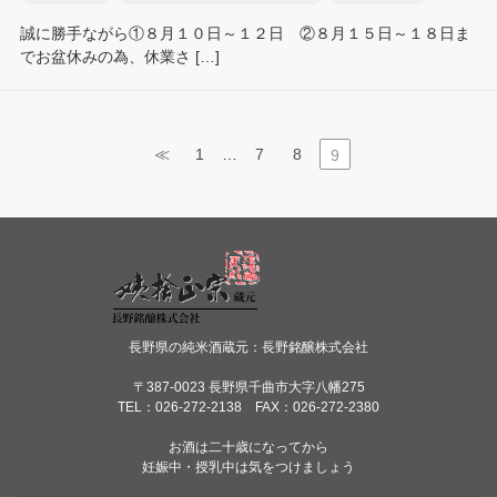
誠に勝手ながら①８月１０日～１２日 ②８月１５日～１８日ま
でお盆休みの為、休業さ […]
…
≪
1
7
8
9
長野県の純米酒蔵元：長野銘醸株式会社
〒387-0023 長野県千曲市大字八幡275
TEL：026-272-2138 FAX：026-272-2380
お酒は二十歳になってから
妊娠中・授乳中は気をつけましょう