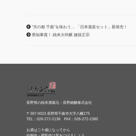
“月の都 千曲”を味わう… 「日本遺産セット」新発売！
県知事賞！ 純米大吟醸 姨捨正宗
長野県の純米酒蔵元：長野銘醸株式会社
〒387-0023 長野県千曲市大字八幡275
TEL：026-272-2138 FAX：026-272-2380
お酒は二十歳になってから
妊娠中・授乳中は気をつけましょう