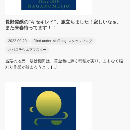
長野銘醸の”キセキレイ“、旅立ちました！寂しいなぁ。
また来春待ってます！！
2022-09-20
Filed under:
staffblog
,
スタッフブログ
オバステウエブマスター
当蔵の地元・姨捨棚田は、黄金色に輝く稲穂が実り、まもなく稲
刈り作業が始まろうとし […]