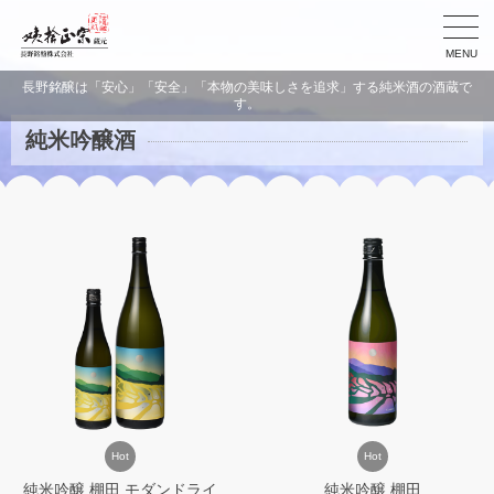
MENU
長野銘醸は「安心」「安全」「本物の美味しさを追求」する純米酒の酒蔵で
す。
純米吟醸酒
Hot
Hot
純米吟醸 棚田 モダンドライ
純米吟醸 棚田