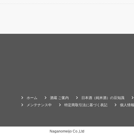
ホーム
酒蔵 ご案内
日本酒（純米酒）の豆知識
メンテナンス中
特定商取引法に基づく表記
個人情
Naganomeijo Co.,Ltd