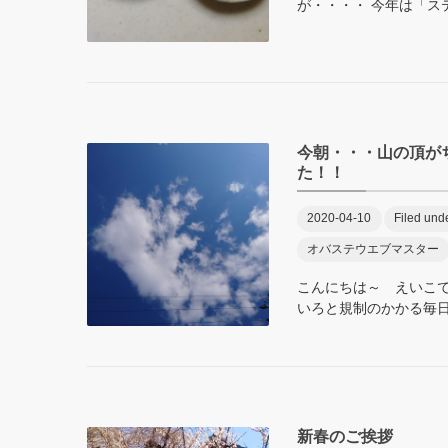
が・・・・ 今年は「ステ
今朝・・・山の頂が
た！！
2020-04-10
Filed und
オバステウエブマスター
こんにちは～ えいこで
いろと規制のかかる毎日で
新春のご挨拶