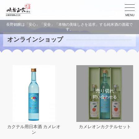
MENU
長野銘醸は「安心」「安全」「本物の美味しさを追求」する純米酒の酒蔵で
す。
オンラインショップ
売り切れ
問い合わせる
カクテル用日本酒 カメレオ
カメレオンカクテルセット
ン